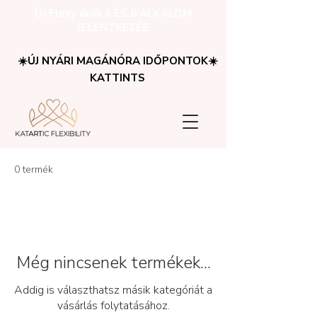
ÚJ Flexy órák 4 ÉS 8 ALKALOM
JELENTKEZÉS
☀️ÚJ NYÁRI MAGÁNÓRA IDŐPONTOK☀️
KATTINTS
0 termék
Még nincsenek termékek...
Addig is választhatsz másik kategóriát a
vásárlás folytatásához.