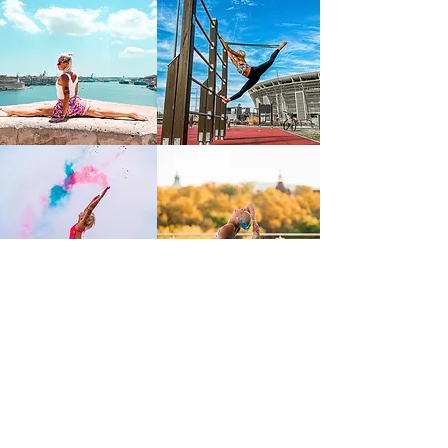
FIGYELMEZTETÉS!
Felhívja a honlap/közösségi oldalfenntartója a látogatók figyelmét arra, hogy
a honlapon/közösségi oldalon többek között értékesítési céllal közzétett
szolgáltatásai iparjogvédelmi oltalom alatt állnak, lajstromozott
védjegyeztetett szolgáltatások. Ha a jogosult engedélye nélkül bárki azokat
felhasználja, így különösen, de nem kizárólagosan úgy tünteti fel azokat,
hogy azok nem a jogosulttól sszármaznak, vagy azokat akárcsak részben is
közvetett/közvetlen kereskedelmi haszonszerzési céllal másolja/bitorolja nem
csak teljesen azonos, hanem összetéveszthetőségig hasonló szinten akár
más márkanév alatt is (!) minden esetben polgári- és/vagy büntetőjogi