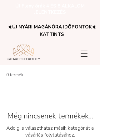
ÚJ Flexy órák 4 ÉS 8 ALKALOM
JELENTKEZÉS
☀️ÚJ NYÁRI MAGÁNÓRA IDŐPONTOK☀️
KATTINTS
0 termék
Még nincsenek termékek...
Addig is választhatsz másik kategóriát a
vásárlás folytatásához.