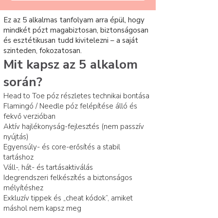
Ez az 5 alkalmas tanfolyam arra épül, hogy
mindkét pózt magabiztosan, biztonságosan
és esztétikusan tudd kivitelezni – a saját
szinteden, fokozatosan.
Mit kapsz az 5 alkalom
során?
Head to Toe póz részletes technikai bontása
Flamingó / Needle póz felépítése álló és
fekvő verzióban
Aktív hajlékonyság-fejlesztés (nem passzív
nyújtás)
Egyensúly- és core-erősítés a stabil
tartáshoz
Váll-, hát- és tartásaktiválás
Idegrendszeri felkészítés a biztonságos
mélyítéshez
Exkluzív tippek és „cheat kódok”, amiket
máshol nem kapsz meg