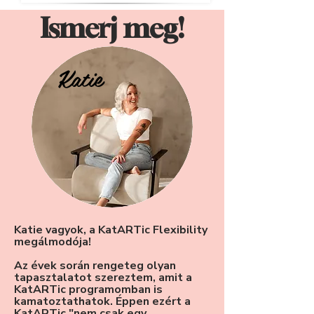
Ismerj meg!
Katie
Katie vagyok, a KatARTic Flexibility
megálmodója!
Az évek során rengeteg olyan
tapasztalatot szereztem, amit a
KatARTic programomban is
kamatoztathatok. Éppen ezért a
KatARTic "nem csak egy