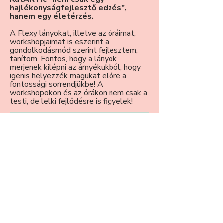
hajlékonyságfejlesztő edzés",
hanem egy életérzés.
A Flexy lányokat, illetve az óráimat,
workshopjaimat is eszerint a
gondolkodásmód szerint fejlesztem,
tanítom. Fontos, hogy a lányok
merjenek kilépni az árnyékukból, hogy
igenis helyezzék magukat előre a
fontossági sorrendjükbe! A
workshopokon és az órákon nem csak a
testi, de lelki fejlődésre is figyelek!
ISMERJ MEG JOBBAN
GYIK
RÓLAM
ÓRÁK
WORKSHOPOK
ONLINE KURZUS