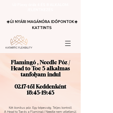
ÚJ Flexy órák 4 ÉS 8 ALKALOM
JELENTKEZÉS
☀️ÚJ NYÁRI MAGÁNÓRA IDŐPONTOK☀️
KATTINTS
Flamingó , Needle Póz /
Head to Toe
5 alkalmas
tanfolyam indul
02.17-től Keddenként
18:45-19:45
Két ikonikus póz. Egy képesség. Teljes kontroll
A Head to Toe és a Flamingó / Needle nem véletlenül