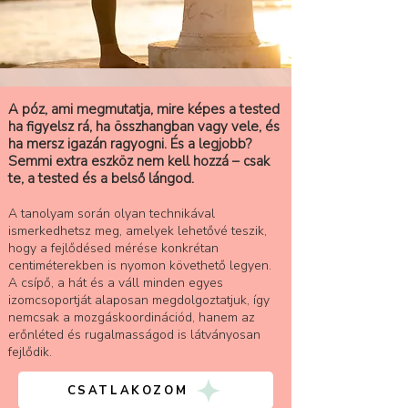
A póz, ami megmutatja, mire képes a tested
ha figyelsz rá, ha összhangban vagy vele, és
ha mersz igazán ragyogni. És a legjobb?
Semmi extra eszköz nem kell hozzá – csak
te, a tested és a belső lángod.
A tanolyam során olyan technikával
ismerkedhetsz meg, amelyek lehetővé teszik,
hogy a fejlődésed mérése konkrétan
centiméterekben is nyomon követhető legyen.
A csípő, a hát és a váll minden egyes
izomcsoportját alaposan megdolgoztatjuk, így
nemcsak a mozgáskoordinációd, hanem az
erőnléted és rugalmasságod is látványosan
fejlődik.
CSATLAKOZOM