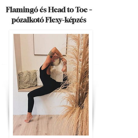
Flamingó és Head to Toe =
pózalkotó Flexy-képzés