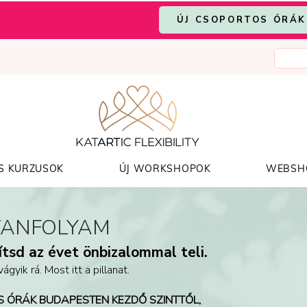
ÚJ CSOPORTOS ÓRÁK
S KURZUSOK
ÚJ WORKSHOPOK
WEBSH
TANFOLYAM
tsd az évet önbizalommal teli.
gyik rá. Most itt a pillanat.
S ÓRÁK BUDAPESTEN KEZDŐ SZINTTŐL,