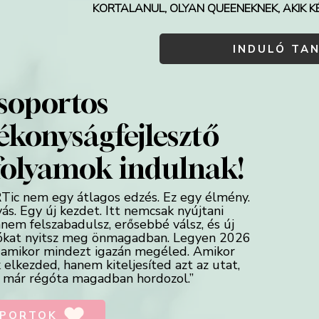
KORTALANUL, OLYAN QUEENEKNEK, AKIK K
INDULÓ TA
csoportos
ékonyságfejlesztő
folyamok indulnak!
Tic nem egy átlagos edzés. Ez egy élmény.
vás. Egy új kezdet. Itt nemcsak nyújtani
anem felszabadulsz, erősebbé válsz, és új
ókat nyitsz meg önmagadban. Legyen 2026
, amikor mindezt igazán megéled. Amikor
elkezded, hanem kiteljesíted azt az utat,
 már régóta magadban hordozol.”
PORTOK