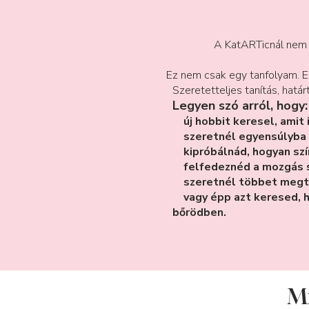
A KatARTicnál nem t
Ez nem csak egy tanfolyam. 
Szeretetteljes tanítás, hatá
​Legyen szó arról, hogy:
új hobbit keresel, amit 
szeretnél egyensúlyba ke
kipróbálnád, hogyan szín
felfedeznéd a mozgás sz
szeretnél többet megtudn
vagy épp azt keresed, h
bőrödben.​
Mi