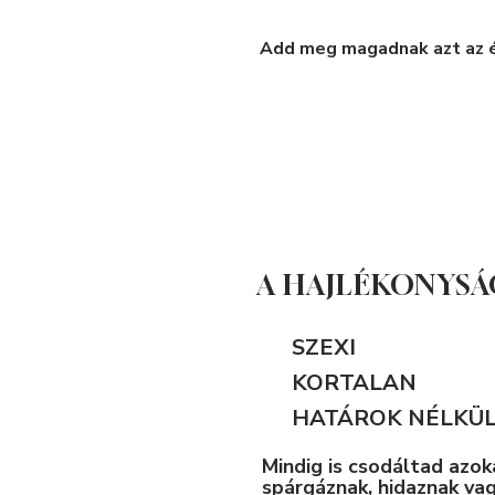
Add meg magadnak azt az ér
A HAJLÉKONYSÁG
SZEXI
KORTALAN
HATÁROK NÉLKÜL
Mindig is csodáltad azok
spárgáznak, hidaznak va