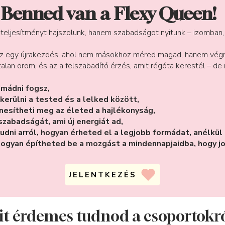
Benned van a Flexy Queen!
eljesítményt hajszolunk, hanem szabadságot nyitunk – izomban, 
Ez egy újrakezdés, ahol nem másokhoz méred magad, hanem vég
rtalan öröm, és az a felszabadító érzés, amit régóta kerestél – 
imádni fogsz,
rülni a tested és a lelked között,
esítheti meg az életed a hajlékonyság,
abadságát, ami új energiát ad,
i arról, hogyan érheted el a legjobb formádat, anélkül 
ogyan építheted be a mozgást a mindennapjaidba, hogy j
JELENTKEZÉS
t érdemes tudnod a csoportokr