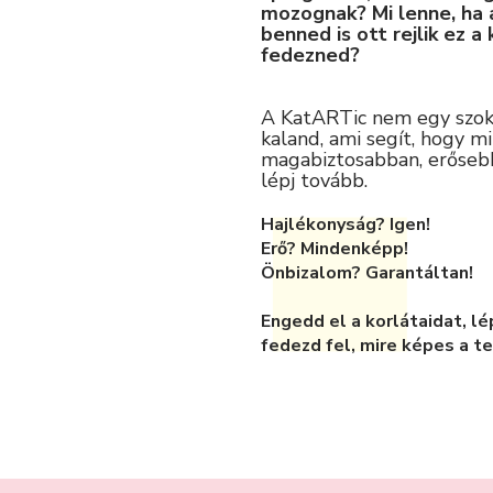
mozognak? Mi lenne, ha
benned is ott rejlik ez a
fedezned?
A KatARTic nem egy szok
kaland, ami segít, hogy m
magabiztosabban, erőseb
lépj tovább.
Hajlékonyság? Igen!
Erő? Mindenképp!
Önbizalom? Garantáltan!
Engedd el a korlátaidat, lé
fedezd fel, mire képes a t