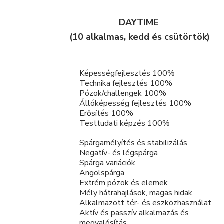
DAYTIME
(10 alkalmas, kedd és csütörtök)
Képességfejlesztés 100%
Technika fejlesztés 100%
Pózok/challengek 100%
Állóképesség fejlesztés 100%
Erősítés 100%
Testtudati képzés 100%
Spárgamélyítés és stabilizálás
Negatív- és légspárga
Spárga variációk
Angolspárga
Extrém pózok és elemek
Mély hátrahajlások, magas hidak
Alkalmazott tér- és eszközhasználat
Aktív és passzív alkalmazás és
megvalósítás