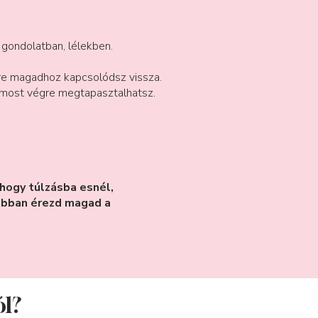
gondolatban, lélekben.
re magadhoz kapcsolódsz vissza.
de most végre megtapasztalhatsz.
hogy túlzásba esnél,
obban érezd magad a
ól?