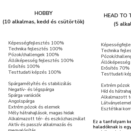
HOBBY
HEAD TO 
(10 alkalmas, kedd és csütörtök)
(5 alk
Képességfejlesztés 100%
Képességfejl
Technika fejlesztés 100%
Technika fejl
Pózok/challengek 100%
Pózok/challe
Állóképesség fejlesztés 100%
Állóképesség
Erősítés 100%
Erősítés 70%
Testtudati képzés 100%
Testtudati k
Spárgamélyítés és stabilizálás
Extrém pózok
Negatív- és légspárga
Híd és hátrahaj
Spárga variációk
Alkalmazott t
Angolspárga
Látványeleme
Extrém pózok és elemek
Esztétikai kor
Mély hátrahajlások, magas hidak
Alkalmazott tér- és eszközhasználat
Ez a tanfolyam k
Aktív és passzív alkalmazás és
haladóknak is eg
megvalósítás