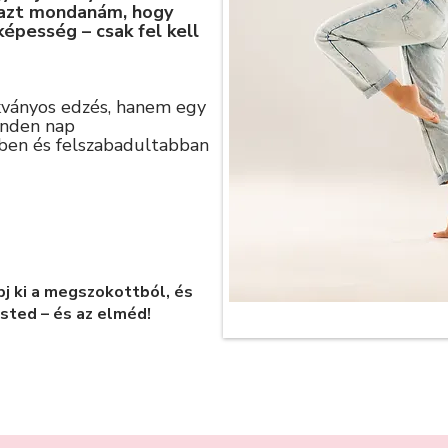
 azt mondanám, hogy
 képesség – csak fel kell
ványos edzés, hanem egy
inden nap
ben és felszabadultabban
pj ki a megszokottból, és
ested – és az elméd!