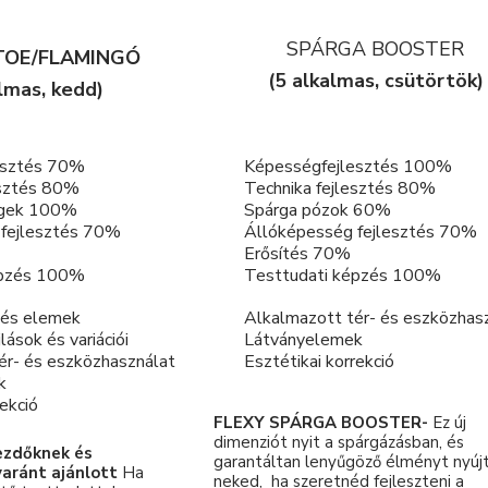
SPÁRGA BOOSTER
TOE/FLAMINGÓ
(5 alkalmas, csütörtök)
almas, kedd)
esztés 70%
Képességfejlesztés 100%
esztés 80%
Technika fejlesztés 80%
ngek 100%
Spárga pózok 60%
 fejlesztés 70%
Állóképesség fejlesztés 70%
Erősítés 70%
épzés 100%
Testtudati képzés 100%
 és elemek
Alkalmazott tér- és eszközhas
lások és variációi
Látványelemek
ér- és eszközhasználat
Esztétikai korrekció
k
rekció
FLEXY SPÁRGA BOOSTER-
Ez új
dimenziót nyit a spárgázásban, és
ezdőknek és
garantáltan lenyűgöző élményt nyúj
yaránt ajánlott
Ha
neked, ha szeretnéd fejleszteni a