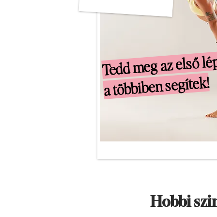
Tedd meg az első lép
a többiben segítek!
Hobbi szi