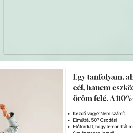
Egy tanfolyam, a
cél, hanem eszköz
öröm felé. A 110
Kezdő vagy? Nem számít.
Elmúltál 50? Csodás!
Előfordult, hogy lemondtál ma