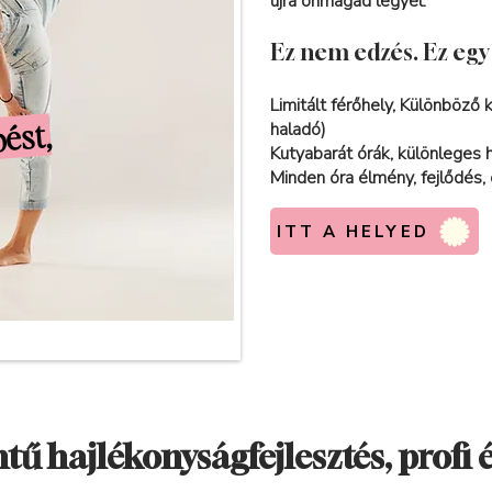
újra önmagad legyél.
Ez nem edzés. Ez egy
Limitált férőhely, Különböző
ést,
haladó)
Kutyabarát órák, különleges 
Minden óra élmény, fejlődés,
ITT A HELYED
ntű hajlékonyságfejlesztés, profi