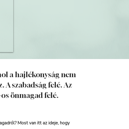
hol a hajlékonyság nem
. A szabadság felé. Az
%-os önmagad felé.
gadról? Most van itt az ideje, hogy