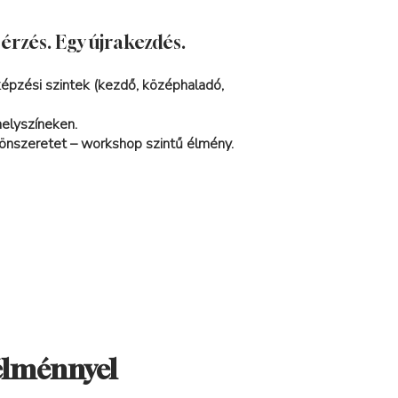
 érzés. Egy újrakezdés.
 képzési szintek (kezdő, középhaladó,
helyszíneken.
 önszeretet – workshop szintű élmény.
 élménnyel