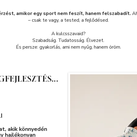
zést, amikor egy sport nem feszít, hanem felszabadít.
Ah
– csak te vagy, a tested, a fejlődésed.
A kulcsszavaid?
Szabadság. Tudatosság. Élvezet.
És persze: gyakorlás, ami nem nyűg, hanem öröm.
FEJLESZTÉS...
I
at, akik könnyedén
gy hajlékonyan