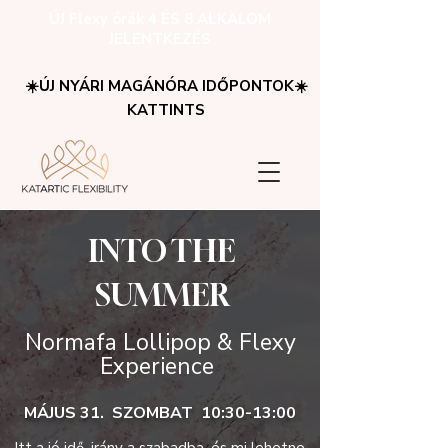
ÚJ Flexy órák 4 ÉS 8 ALKALOM
JELENTKEZÉS
☀️ÚJ NYÁRI MAGÁNÓRA IDŐPONTOK☀️
KATTINTS
INTO THE
SUMMER
Normafa Lollipop & Flexy
Experience
MÁJUS 31. SZOMBAT 10:30-13:00