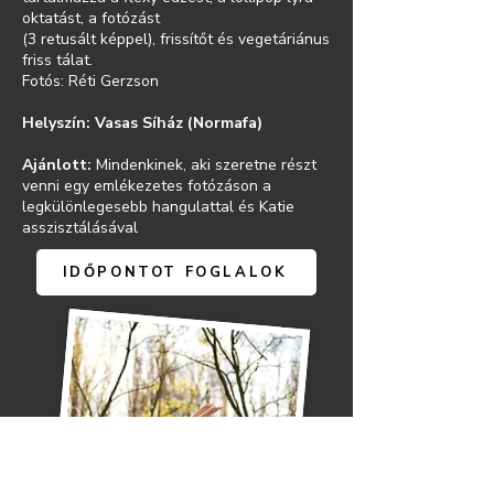
oktatást, a fotózást
(3 retusált képpel), frissítőt és vegetáriánus
friss tálat.
Fotós: Réti Gerzson
Helyszín: Vasas Síház (Normafa)
Ajánlott:
Mindenkinek, aki szeretne részt
venni egy emlékezetes fotózáson a
legkülönlegesebb hangulattal és Katie
asszisztálásával
IDŐPONTOT FOGLALOK