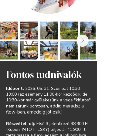
Fontos tudnivalók
Időpont:
2026. 05. 31
. Szombat 10:30-
13:00 (az esemény 11:00-kor kezdődik, de
10:30-kor már gyülekezünk a vége "kifutós"
ddig maradsz a
nem zárunk pontosan, a
flow-ban, ameddig jól esik.
)
Részvételi díj:
Első 3 jelentkező 38.900 Ft
(Kupon: INTOTHESKY) teljes ár 41.900 Ft
tartalmazza a flexy edzést, a lollipop lyra