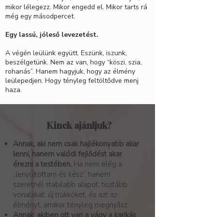
mikor lélegezz. Mikor engedd el. Mikor tarts rá
még egy másodpercet.
Egy lassú, jóleső levezetést.
A végén leülünk együtt. Eszünk, iszunk,
beszélgetünk. Nem az van, hogy “köszi, szia,
rohanás”. Hanem hagyjuk, hogy az élmény
leülepedjen. Hogy tényleg feltöltődve menj
haza.
Kinek ajánljuk?
Annak, aki nem csak hajlékonyabb akar
lenni, hanem valódi fejlődést akar
érezni a testében.
Ha nem elég a
„lenyújtottam és kész”, hanem
szeretnél stabilabb alapot, tisztább
vonalakat, új trükköket, és azt az
élményt, amikor tényleg megnyílsz.
Annak, akiben ott van a vágy a karikás