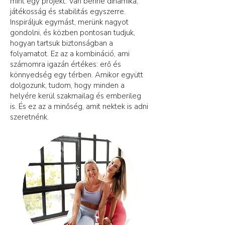
mint egy projekt. Van benne dinamika,
játékosság és stabilitás egyszerre.
Inspiráljuk egymást, merünk nagyot
gondolni, és közben pontosan tudjuk,
hogyan tartsuk biztonságban a
folyamatot. Ez az a kombináció, ami
számomra igazán értékes: erő és
könnyedség egy térben. Amikor együtt
dolgozunk, tudom, hogy minden a
helyére kerül szakmailag és emberileg
is.
És ez az a minőség, amit nektek is adni
szeretnénk.