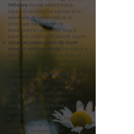
fotózásra.
Ha már nézted mások
képeit, és érezted: ezt egyszer én is
szeretném. Itt nem beállítunk és
lefotózunk, hanem segítünk
beleérkezni a mozdulatba, hogy a
képen erő, nőiesség és jelenlét legyen.
Annak, aki jobban szeret fák között
mozogni, mint falak között.
Ha inspirál a
természet, ha feltölt a panoráma, ha
más érzés számodra a friss levegőn
edzeni, mint egy zárt térben.
Annak, aki közösségben szeret
fejlődni.
Ahol nincs összehasonlítás,
nincs feszengés. Van figyelem,
támogatás, nevetés és az az energia,
amikor egymást húzzuk felfelé.
Annak, aki imádja a kutyákat
Nyugodtan
hozd négylábú barátodat is
És leginkább annak, aki érzi, hogy most
jól jönne egy nap, ami róla szól.
A testéről. Az erejéről. A női