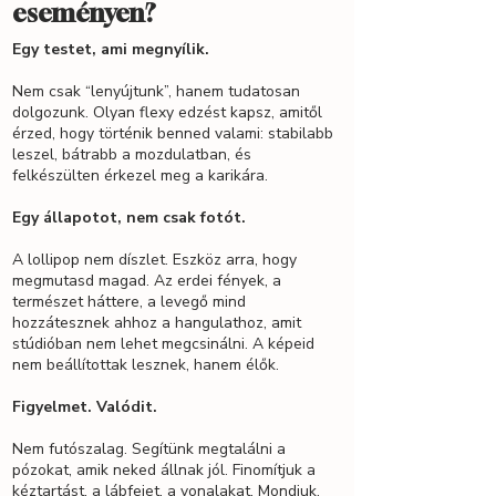
eseményen?
Egy testet, ami megnyílik.
Nem csak “lenyújtunk”, hanem tudatosan
dolgozunk. Olyan flexy edzést kapsz, amitől
érzed, hogy történik benned valami: stabilabb
leszel, bátrabb a mozdulatban, és
felkészülten érkezel meg a karikára.
Egy állapotot, nem csak fotót.
A lollipop nem díszlet. Eszköz arra, hogy
megmutasd magad. Az erdei fények, a
természet háttere, a levegő mind
hozzátesznek ahhoz a hangulathoz, amit
stúdióban nem lehet megcsinálni. A képeid
nem beállítottak lesznek, hanem élők.
Figyelmet. Valódit.
Nem futószalag. Segítünk megtalálni a
pózokat, amik neked állnak jól. Finomítjuk a
kéztartást, a lábfejet, a vonalakat. Mondjuk,