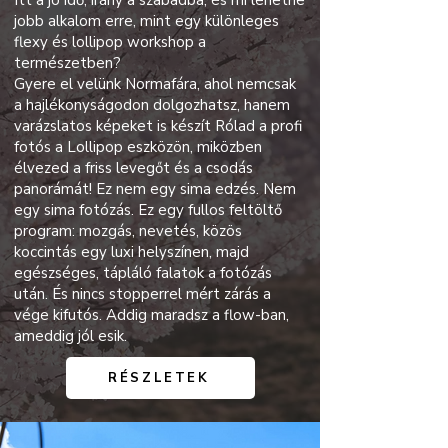
Itt a jó idő, irány a szabadba, és mi lehetne
jobb alkalom erre, mint egy különleges
flexy és lollipop workshop a
természetben?
Gyere el velünk Normafára, ahol nemcsak
a hajlékonyságodon dolgozhatsz, hanem
varázslatos képeket is készít Rólad a profi
fotós a Lollipop eszközön, miközben
élvezed a friss levegőt és a csodás
panorámát! Ez nem egy sima edzés. Nem
egy sima fotózás. Ez egy fullos feltöltő
program: mozgás, nevetés, közös
koccintás egy luxi helyszínen, majd
egészséges, tápláló falatok a fotózás
után. És nincs stopperrel mért zárás a
vége kifutós. Addig maradsz a flow-ban,
ameddig jól esik.
RÉSZLETEK