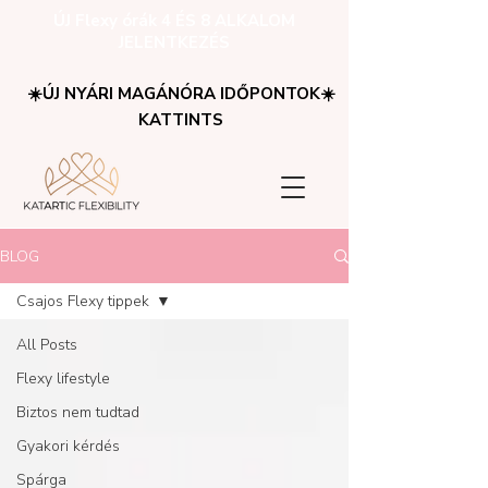
ÚJ Flexy órák 4 ÉS 8 ALKALOM
JELENTKEZÉS
☀️ÚJ NYÁRI MAGÁNÓRA IDŐPONTOK☀️
KATTINTS
BLOG
Csajos Flexy tippek
All Posts
Flexy lifestyle
Biztos nem tudtad
Gyakori kérdés
Spárga