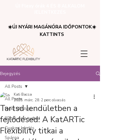
ÚJ Flexy órák 4 ÉS 8 ALKALOM
JELENTKEZÉS
☀️ÚJ NYÁRI MAGÁNÓRA IDŐPONTOK☀️
KATTINTS
Bejegyzés
All Posts
Kati Bacsa
All Posts
2025. márc. 28.
2 perc olvasás
Tartsd lendületben a
Flexy lifestyle
fejlődésed: A KatARTic
Biztos nem tudtad
Gyakori kérdés
Flexibility titkai a
Spárga