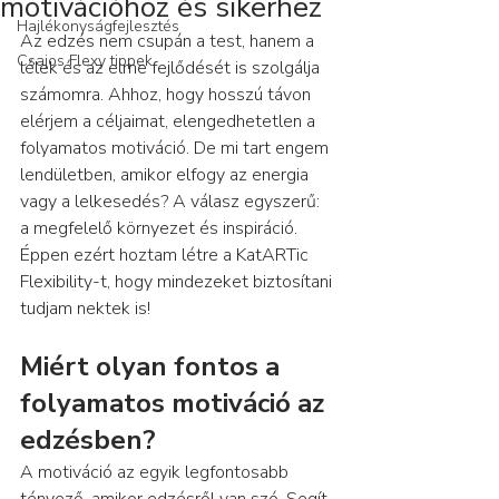
motivációhoz és sikerhez
Hajlékonyságfejlesztés
Az edzés nem csupán a test, hanem a 
Csajos Flexy tippek
lélek és az elme fejlődését is szolgálja 
számomra. Ahhoz, hogy hosszú távon 
elérjem a céljaimat, elengedhetetlen a 
folyamatos motiváció. De mi tart engem 
lendületben, amikor elfogy az energia 
vagy a lelkesedés? A válasz egyszerű: 
a megfelelő környezet és inspiráció. 
Éppen ezért hoztam létre a KatARTic 
Flexibility-t, hogy mindezeket biztosítani 
tudjam nektek is!
Miért olyan fontos a 
folyamatos motiváció az 
edzésben?
A motiváció az egyik legfontosabb 