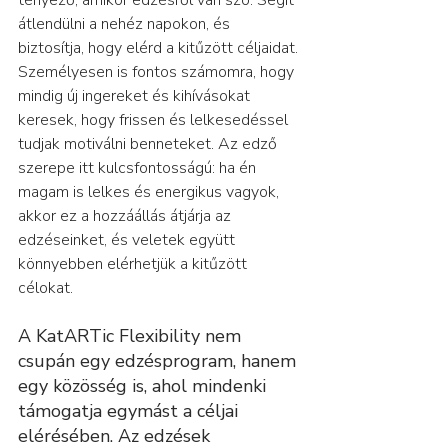
tényező, amikor edzésről van szó. Segít 
átlendülni a nehéz napokon, és 
biztosítja, hogy elérd a kitűzött céljaidat. 
Személyesen is fontos számomra, hogy 
mindig új ingereket és kihívásokat 
keresek, hogy frissen és lelkesedéssel 
tudjak motiválni benneteket. Az edző 
szerepe itt kulcsfontosságú: ha én 
magam is lelkes és energikus vagyok, 
akkor ez a hozzáállás átjárja az 
edzéseinket, és veletek együtt 
könnyebben elérhetjük a kitűzött 
célokat.
A KatARTic Flexibility nem 
csupán egy edzésprogram, hanem 
egy közösség is, ahol mindenki 
támogatja egymást a céljai 
elérésében. Az edzések 